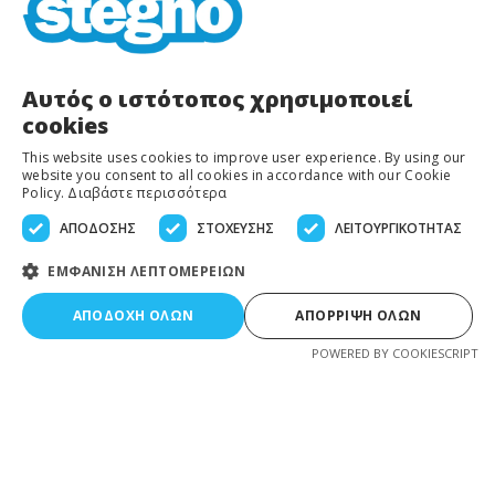
ΠΑΡΑΣΚΕΥΗ: 8:00 –
14:00 / 17:00 – 21:00
Αυτός ο ιστότοπος χρησιμοποιεί
cookies
ΣΑΒΒΑΤΟ: 8:30 –
14:00
This website uses cookies to improve user experience. By using our
website you consent to all cookies in accordance with our Cookie
Policy.
Διαβάστε περισσότερα
ΑΠΌΔΟΣΗΣ
ΣΤΌΧΕΥΣΗΣ
ΛΕΙΤΟΥΡΓΙΚΌΤΗΤΑΣ
ΕΜΦΆΝΙΣΗ ΛΕΠΤΟΜΕΡΕΙΏΝ
Δείτε όλα τα Καταστήματα
ΑΠΟΔΟΧΗ ΟΛΩΝ
ΑΠΟΡΡΙΨΗ ΟΛΩΝ
POWERED BY COOKIESCRIPT
ΚΑΘΑΡΙΣΤΗΡΙΑ
Αρχική
Σχετικά με Εμάς
Υπηρεσίες